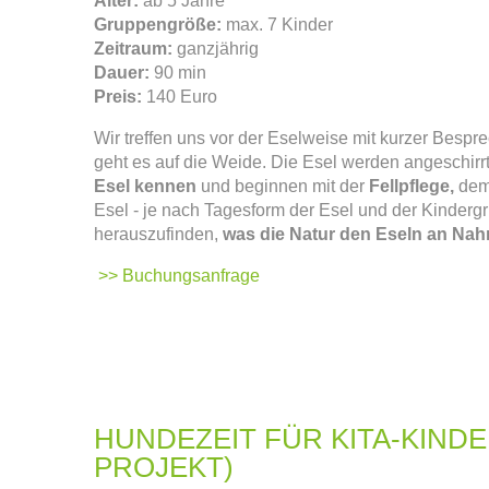
Alter:
ab 5 Jahre
Gruppengröße:
max. 7 Kinder
Zeitraum:
ganzjährig
Dauer:
90 min
Preis:
140 Euro
Wir treffen uns vor der Eselweise mit kurzer Besp
geht es auf die Weide. Die Esel werden angeschir
Esel kennen
und beginnen mit der
Fellpflege,
dem 
Esel - je nach Tagesform der Esel und der Kinderg
herauszufinden,
was die Natur den Eseln an Nah
>> Buchungsanfrage
HUNDEZEIT FÜR KITA-KINDE
PROJEKT)