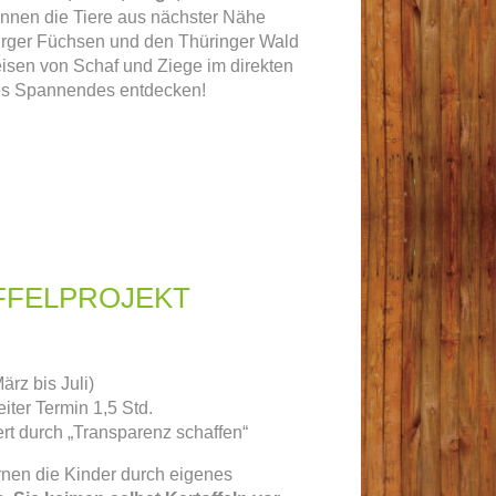
önnen die Tiere aus nächster Nähe
rger Füchsen und den Thüringer Wald
isen von Schaf und Ziege im direkten
lles Spannendes entdecken!
FFELPROJEKT
ärz bis Juli)
eiter Termin 1,5 Std.
ert durch „Transparenz schaffen“
rnen die Kinder durch eigenes