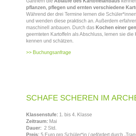
Gärtnern die
Abläufe des Kartoffelanbaus
kenne
pflanzen, pflegen und ernten verschiedene Kart
Während der drei Termine lernen die Schüler*inne
und wenden diese praktisch an. Außerdem erfahren 
maschinell anbauen. Durch das
Kochen einer g
geernteten Kartoffeln als Abschluss, lernen sie die 
kennen und schätzen.
>> Buchungsanfrage
SCHAFE SCHEREN IM ARCH
Klassenstufe:
1. bis 4. Klasse
Zeitraum:
Mai
Dauer:
2 Std.
Preis:
5 Euro pro Schüler*in / gefördert durch „Tra