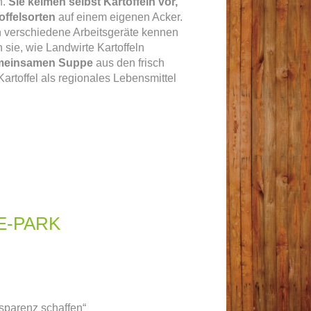
n.
Sie keimen selbst Kartoffeln vor,
offelsorten
auf einem eigenen Acker.
n verschiedene Arbeitsgeräte kennen
sie, wie Landwirte Kartoffeln
emeinsamen Suppe
aus den frisch
Kartoffel als regionales Lebensmittel
E-PARK
nsparenz schaffen“